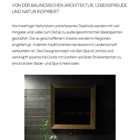
VON DER BALINESISCHEN ARCHITEKTUR, LEBENSFREUDE
UND NATUR INSPIRIERT
Hochwertiger Naturstein und erlesenes Teakholz werden mit viel
Hingabe und Liebe zum Detail zu außergewöhnlichen Badobjekten
gestaltet. Die so geschaffenen Unikate werden in Regionen
angefertigt, in denen traditionelles Handwerk mit Leidenschaft
verbunden ist. Das Designkonzept von Bali Spa ist zeitlos und
verknüpft asiatische Exotik mit kontem-porären Stilelementen zu
emotionalen Bade- und Spa-Erlebnissen.