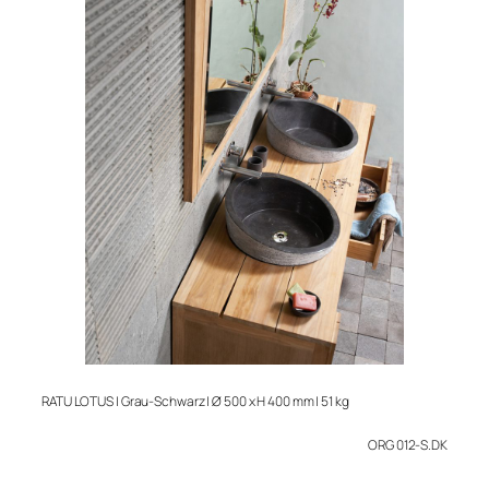
RATU LOTUS | Grau-Schwarz | Ø 500 x H 400 mm | 51 kg
ORG 012-S.DK