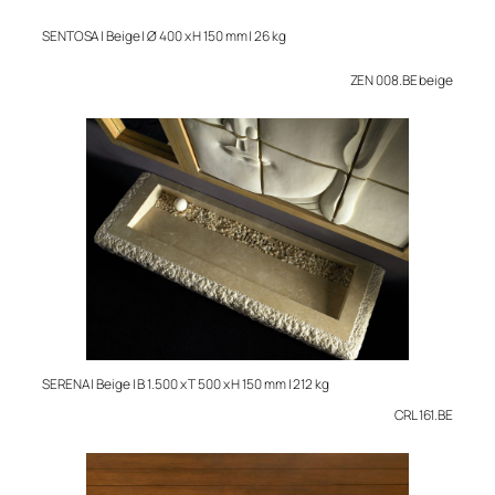
SENTOSA | Beige | Ø 400 x H 150 mm | 26 kg
ZEN 008.BE beige
SERENA | Beige | B 1.500 x T 500 x H 150 mm | 212 kg
CRL 161.BE