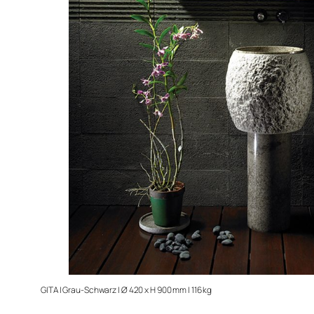
GITA | Grau-Schwarz | Ø 420 x H 900 mm | 116 kg