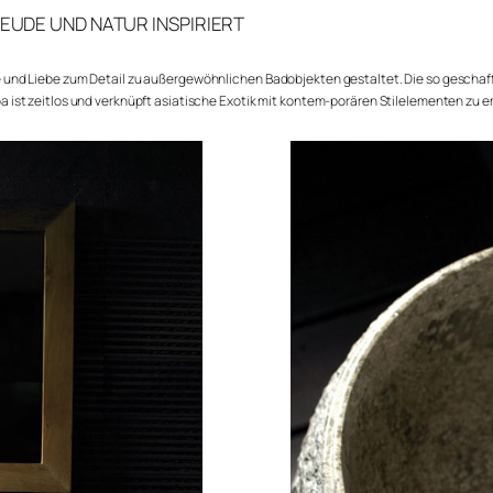
EUDE UND NATUR INSPIRIERT
 und Liebe zum Detail zu außergewöhnlichen Badobjekten gestaltet. Die so geschaff
a ist zeitlos und verknüpft asiatische Exotik mit kontem-porären Stilelementen zu 