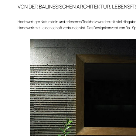
VON DER BALINESISCHEN ARCHITEKTUR, LEBENSFR
Hochwertiger Naturstein und erlesenes Teakholz werden mit viel Hingabe
Handwerk mit Leidenschaft verbunden ist. Das Designkonzept von Bali Sp